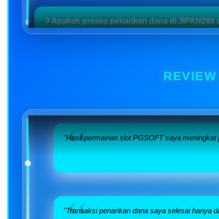
"Saya berhasil menarik kemenangan dalam waktu
? Apakah proses penarikan dana di JIPAN288 
REVIEW
? Apakah ada jaminan keamanan dalam transa
"Pelayanan agen ini sangat profesional. Proses re
? Apakah layanan tersedia untuk seluruh wila
"Hasil permainan slot PGSOFT saya meningkat 