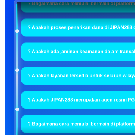
? Bagaimana cara memulai bermain di platform
? Apakah proses penarikan dana di JIPAN288 
? Apakah ada jaminan keamanan dalam transa
? Apakah layanan tersedia untuk seluruh wila
? Apakah JIPAN288 merupakan agen resmi P
? Bagaimana cara memulai bermain di platform