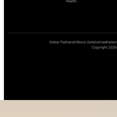
Health
"Kemudahan yang ditawarkan membuat saya tidak
Kabar Palmerah
About Us
Advertise
Keten
Copyright 2026